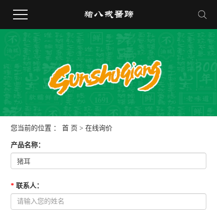
您当前的位置 ：
首 页
> 在线询价
产品名称
：
*
联系人
：