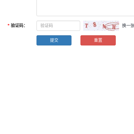
*
验证码
：
换一