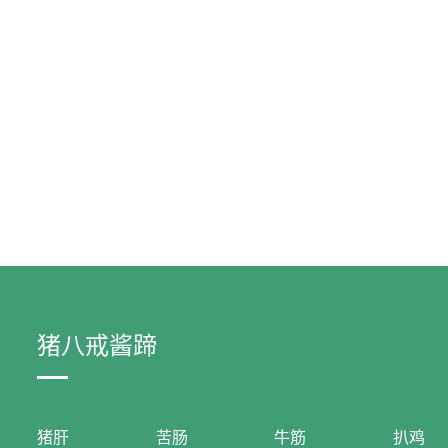
猪八戒酱蹄
猪肝
苦肠
牛筋
扒鸡