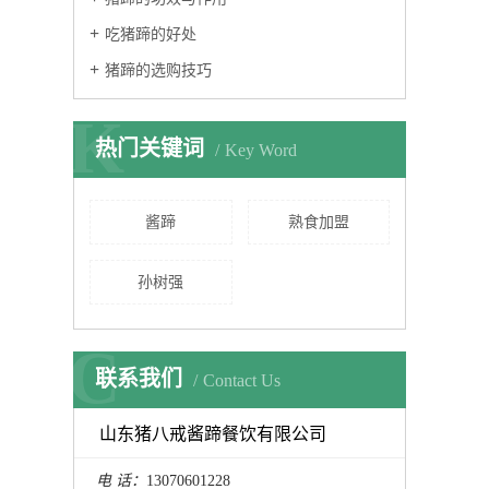
吃猪蹄的好处
猪蹄的选购技巧
K
热门关键词
Key Word
酱蹄
熟食加盟
孙树强
C
联系我们
Contact Us
山东猪八戒酱蹄餐饮有限公司
电 话：
13070601228