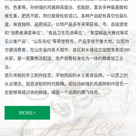
剂、色素等。孙树强扒鸡酱蹄高蛋白、低脂肪，富含多种氨基酸和
维生素，肥而不腻，肉烂脱骨松软适口。各种产品配有真空包装礼
盒，味道独特、品质纯正。公司产品多年来荣获省、市、县级颁发
的“消费者满意单位”、“食品卫生先进单位”、“鲁菜精品大赛优等奖
无公害产品”、“山东名吃”等荣誉称号，产品享誉齐鲁大地。公司为
方便消费者，在山东省内各大城市、县区和乡镇设立加盟专卖店300
余家，是一家集物流配送、生产销售标准化为一体的熟食加工企
业。
悠久传统的手工制作技艺，平地而起的乡土美食品牌。一以贯之的
从业理念，锐意进取的时代精神。相信孙树强扒鸡酱蹄制作技艺一
定能够再续过去的辉煌，缔造一个品牌的腾飞传奇。
MORE+