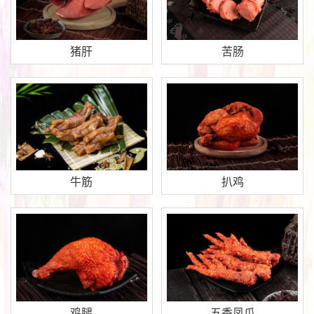
猪肝
苦肠
牛筋
扒鸡
鸡腿
五香凤爪